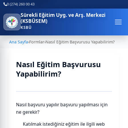
0 (274) 260 00 43
Sürekli Eğitim Uyg. ve Arş. Merkezi
(KSBÜSEM)
KSBÜ
Ana Sayfa
›
Formlar
›
Nasıl Eğitim Başvurusu Yapabilirim?
Nasıl Eğitim Başvurusu
Yapabilirim?
Nasıl başvuru yapılır başvuru yapılması için
ne gerekir?
Katılmak istediğiniz eğitim ile ilgili web